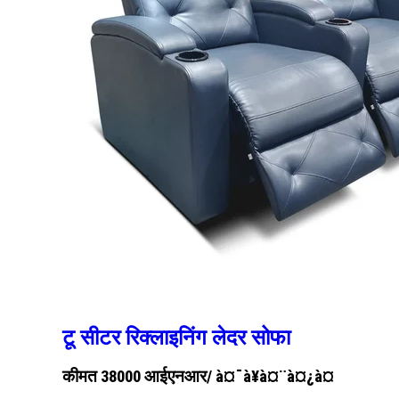
टू सीटर रिक्लाइनिंग लेदर सोफा
कीमत 38000 आईएनआर
/ à¤¯à¥à¤¨à¤¿à¤