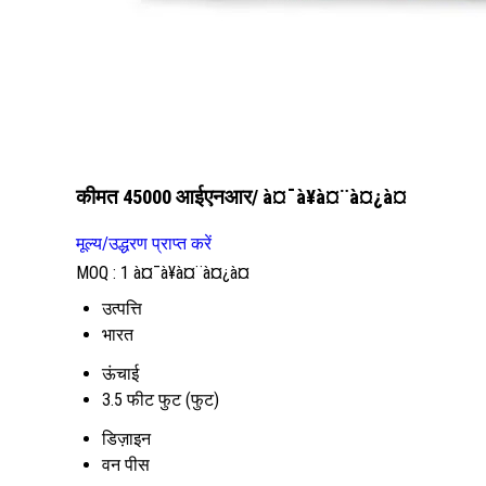
कीमत 45000 आईएनआर
/ à¤¯à¥à¤¨à¤¿à¤
मूल्य/उद्धरण प्राप्त करें
MOQ :
1 à¤¯à¥à¤¨à¤¿à¤
उत्पत्ति
भारत
ऊंचाई
3.5 फीट फुट (फुट)
डिज़ाइन
वन पीस