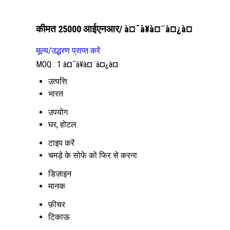
कीमत 25000 आईएनआर
/ à¤¯à¥à¤¨à¤¿à¤
मूल्य/उद्धरण प्राप्त करें
MOQ :
1 à¤¯à¥à¤¨à¤¿à¤
उत्पत्ति
भारत
उपयोग
घर, होटल
टाइप करें
चमड़े के सोफे को फिर से करना
डिज़ाइन
मानक
फ़ीचर
टिकाऊ