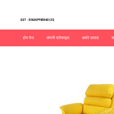
GST : 07ADOPY8554G1ZQ
होम पेज
कंपनी प्रोफाइल
हमारे उत्पाद
सं